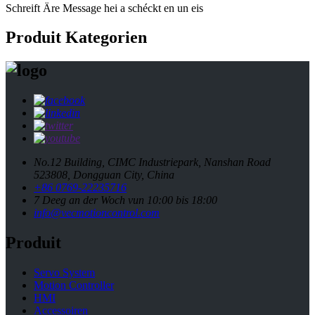
Schreift Äre Message hei a schéckt en un eis
Produit Kategorien
No.12 Building, CIMC Industriepark, Nanshan Road
523808, Dongguan City, China
+86 0769-22235716
7 Deeg an der Woch vun 10:00 bis 18:00
info@vecmotioncontrol.com
Produit
Servo System
Motion Controller
HMI
Accessoiren