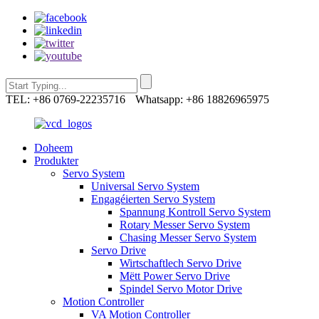
TEL: +86 0769-22235716
Whatsapp: +86 18826965975
Doheem
Produkter
Servo System
Universal Servo System
Engagéierten Servo System
Spannung Kontroll Servo System
Rotary Messer Servo System
Chasing Messer Servo System
Servo Drive
Wirtschaftlech Servo Drive
Mëtt Power Servo Drive
Spindel Servo Motor Drive
Motion Controller
VA Motion Controller