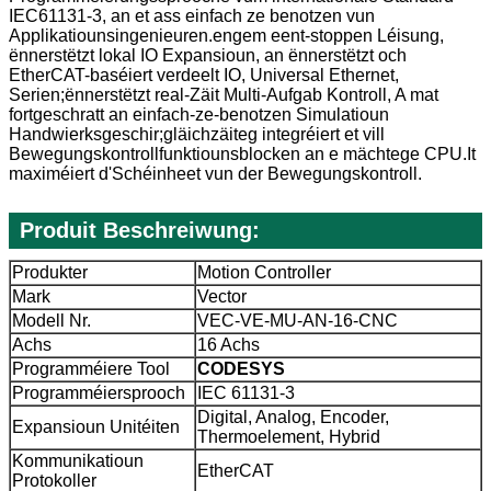
IEC61131-3, an et ass einfach ze benotzen vun
Applikatiounsingenieuren.engem eent-stoppen Léisung,
ënnerstëtzt lokal IO Expansioun, an ënnerstëtzt och
EtherCAT-baséiert verdeelt IO, Universal Ethernet,
Serien;ënnerstëtzt real-Zäit Multi-Aufgab Kontroll, A mat
fortgeschratt an einfach-ze-benotzen Simulatioun
Handwierksgeschir;gläichzäiteg integréiert et vill
Bewegungskontrollfunktiounsblocken an e mächtege CPU.It
maximéiert d'Schéinheet vun der Bewegungskontroll.
Produit Beschreiwung:
Produkter
Motion Controller
Mark
Vector
Modell Nr.
VEC-VE-MU-AN-16-CNC
Achs
16 Achs
Programméiere Tool
CODESYS
Programméiersprooch
IEC 61131-3
Digital, Analog, Encoder,
Expansioun Unitéiten
Thermoelement, Hybrid
Kommunikatioun
EtherCAT
Protokoller