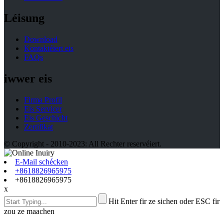
Léisung
Download
Kontaktéiert eis
FAQs
iwwer eis
Firma Profil
Eis Servicer
Eis Geschicht
Zertifikat
© Copyright - 2010-2023: All Rechter reservéiert.
E-Mail schécken
+8618826965975
+8618826965975
x
Hit Enter fir ze sichen oder ESC fir
zou ze maachen