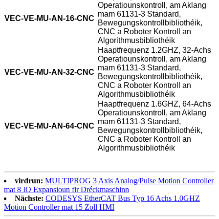
Operatiounskontroll, am Aklang
mam 61131-3 Standard,
VEC-VE-MU-AN-16-CNC
Bewegungskontrollbibliothéik,
CNC a Roboter Kontroll an
Algorithmusbibliothéik
Haaptfrequenz 1.2GHZ, 32-Achs
Operatiounskontroll, am Aklang
mam 61131-3 Standard,
VEC-VE-MU-AN-32-CNC
Bewegungskontrollbibliothéik,
CNC a Roboter Kontroll an
Algorithmusbibliothéik
Haaptfrequenz 1.6GHZ, 64-Achs
Operatiounskontroll, am Aklang
mam 61131-3 Standard,
VEC-VE-MU-AN-64-CNC
Bewegungskontrollbibliothéik,
CNC a Roboter Kontroll an
Algorithmusbibliothéik
virdrun:
MULTIPROG 3 Axis Analog/Pulse Motion Controller
mat 8 IO Expansioun fir Dréckmaschinn
Nächste:
CODESYS EtherCAT Bus Typ 16 Achs 1.0GHZ
Motion Controller mat 15 Zoll HMI