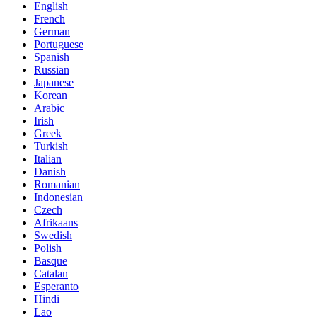
English
French
German
Portuguese
Spanish
Russian
Japanese
Korean
Arabic
Irish
Greek
Turkish
Italian
Danish
Romanian
Indonesian
Czech
Afrikaans
Swedish
Polish
Basque
Catalan
Esperanto
Hindi
Lao