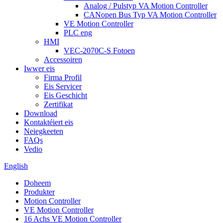
Analog / Pulstyp VA Motion Controller
CANopen Bus Typ VA Motion Controller
VE Motion Controller
PLC eng
HMI
VEC-2070C-S Fotoen
Accessoiren
Iwwer eis
Firma Profil
Eis Servicer
Eis Geschicht
Zertifikat
Download
Kontaktéiert eis
Neiegkeeten
FAQs
Vedio
English
Doheem
Produkter
Motion Controller
VE Motion Controller
16 Achs VE Motion Controller