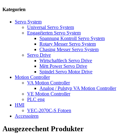
Kategorien
Servo System
Universal Servo System
Engagéierten Servo System
Spannung Kontroll Servo System
Rotary Messer Servo System
Chasing Messer Servo System
Servo Drive
Wirtschaftlech Servo Drive
Mëtt Power Servo Drive
Spindel Servo Motor Drive
Motion Controller
VA Motion Controller
Analog / Pulstyp VA Motion Controller
VE Motion Controller
PLC eng
HMI
VEC-2070C-S Fotoen
Accessoiren
Ausgezeechent Produkter