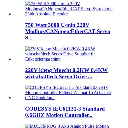
750 Watt 3000 U/min 220V
Modbus/CANopen/EtherCAT Servo
S...
220V kleng Muecht 0.2KW 0.4KW
wirtschaftlech Servo Drive ...
CODESYS IEC61131-3 Standard
0.6GHZ Motion Controller...