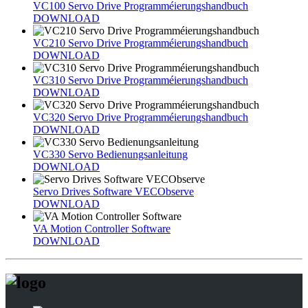
VC100 Servo Drive Programméierungshandbuch
DOWNLOAD
VC210 Servo Drive Programméierungshandbuch
DOWNLOAD
VC310 Servo Drive Programméierungshandbuch
DOWNLOAD
VC320 Servo Drive Programméierungshandbuch
DOWNLOAD
VC330 Servo Bedienungsanleitung
DOWNLOAD
Servo Drives Software VECObserve
DOWNLOAD
VA Motion Controller Software
DOWNLOAD