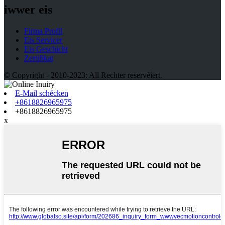
iwwer eis
Firma Profil
Eis Servicer
Eis Geschicht
Zertifikat
© Copyright - 2010-2023: All Rechter reservéiert.
E-Mail schécken
+8618826965975
+8618826965975
x