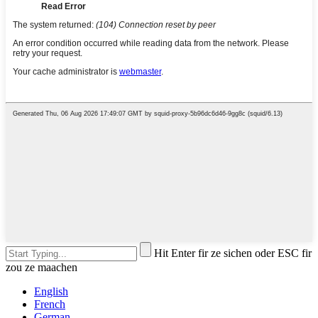
Hit Enter fir ze sichen oder ESC fir
zou ze maachen
English
French
German