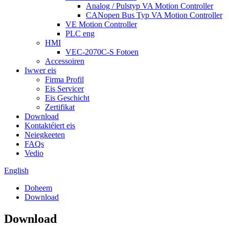
Analog / Pulstyp VA Motion Controller
CANopen Bus Typ VA Motion Controller
VE Motion Controller
PLC eng
HMI
VEC-2070C-S Fotoen
Accessoiren
Iwwer eis
Firma Profil
Eis Servicer
Eis Geschicht
Zertifikat
Download
Kontaktéiert eis
Neiegkeeten
FAQs
Vedio
English
Doheem
Download
Download