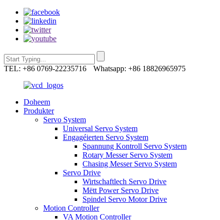
TEL: +86 0769-22235716
Whatsapp: +86 18826965975
Doheem
Produkter
Servo System
Universal Servo System
Engagéierten Servo System
Spannung Kontroll Servo System
Rotary Messer Servo System
Chasing Messer Servo System
Servo Drive
Wirtschaftlech Servo Drive
Mëtt Power Servo Drive
Spindel Servo Motor Drive
Motion Controller
VA Motion Controller