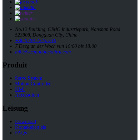
No.12 Building, CIMC Industriepark, Nanshan Road
523808, Dongguan City, China
+86 0769-22235716
7 Deeg an der Woch vun 10:00 bis 18:00
info@vecmotioncontrol.com
Produit
Servo System
Motion Controller
HMI
Accessoiren
Léisung
Download
Kontaktéiert eis
FAQs