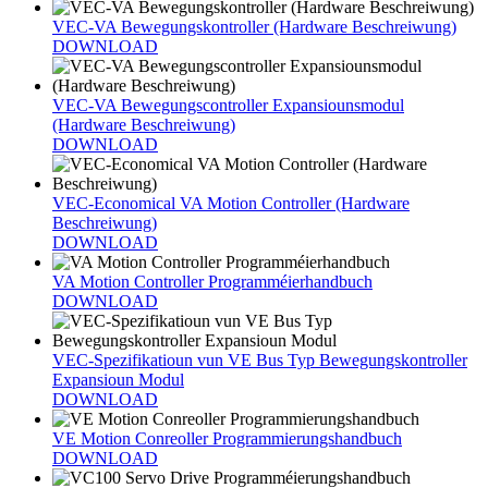
VEC-VA Bewegungskontroller (Hardware Beschreiwung)
DOWNLOAD
VEC-VA Bewegungscontroller Expansiounsmodul
(Hardware Beschreiwung)
DOWNLOAD
VEC-Economical VA Motion Controller (Hardware
Beschreiwung)
DOWNLOAD
VA Motion Controller Programméierhandbuch
DOWNLOAD
VEC-Spezifikatioun vun VE Bus Typ Bewegungskontroller
Expansioun Modul
DOWNLOAD
VE Motion Conreoller Programmierungshandbuch
DOWNLOAD