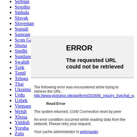
Serbian
Sesotho
Sinhala
Slovak
Slovenian
Somali
Samoan
Scots Gaelic
Shona
Sindhi
Sundanese
Swahili
Tajik
Tamil
Telugu
Thai
Ukrainian
Urdu
Uzbek
Vietnamese
Welsh
Xhosa
Yiddish
Yoruba
Zulu